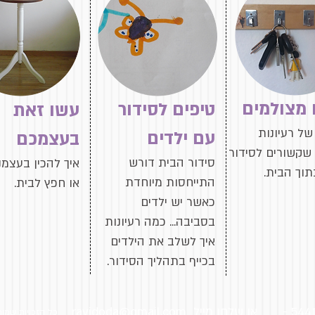
 מצולמים
טיפים לסידור
עשו זאת
של רעיונות
עם ילדים
בעצמכם
 שקשורים לסידור
סידור הבית דורש
איך להכין בעצמנ
תוך הבית.
התייחסות מיוחדת
או חפץ לבית.
כאשר יש ילדים
בסביבה... כמה רעיונות
איך לשלב את הילדים
בכייף בתהליך הסידור.
ליצירת קשר עם הפיות, התקשרו 5441317 -
או שלחו מייל
ravidoda@gmail.com
כל הזכויות שמורות לפ